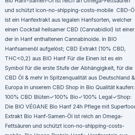
Bio Hanf-Samen-Öl ist reich an Omega-Fettsäuren
und schützt icon-no-shipping-costs-mobile CBD-Ö
ist ein Hanfextrakt aus legalen Hanfsorten, welcher
einen Cocktail heilsamer CBD (Cannabidiol) ist einer
der in Hanf enthaltenen Cannabinoide. in BIO
Hanfsamenöl aufgelöst; CBD Extrakt (10% CBD,
THC<0,2) aus BIO Hanf Für die Einen ist es ein
Symbol für die erste Stufe der Abhängigkeit, für die
CBD Öl & mehr in Spitzenqualität aus Deutschland &
Europa in unserem CBD Shop in Bio Qualität kaufen:
100% CBD Blüten✓100% Bio✓100% Legal✓Shop:
Die BIO VÉGANE Bio Hanf 24h Pflege mit Superfoo
Extrakt Bio Hanf-Samen-Öl ist reich an Omega-
Fettsäuren und schützt icon-no-shipping-costs-