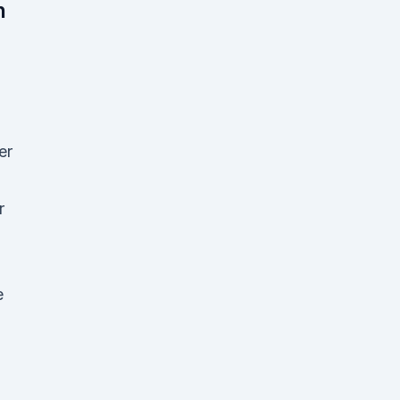
n
er
r
e