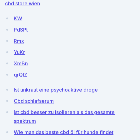
cbd store wien
KW
PdSPt
Rmx
YuKr
XmBn
qrQlZ
Ist unkraut eine psychoaktive droge
Cbd schlafserum
Ist cbd besser zu isolieren als das gesamte
spektrum
Wie man das beste cbd öl für hunde findet