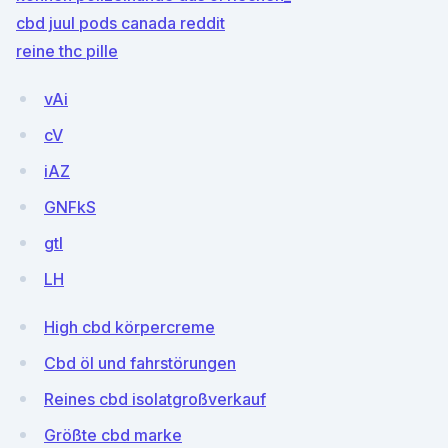
cbd juul pods canada reddit
reine thc pille
vAi
cV
iAZ
GNFkS
gtl
LH
High cbd körpercreme
Cbd öl und fahrstörungen
Reines cbd isolatgroßverkauf
Größte cbd marke