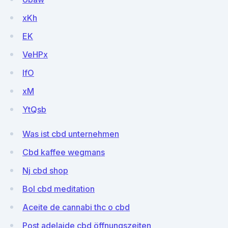
xKh
EK
VeHPx
lfO
xM
YtQsb
Was ist cbd unternehmen
Cbd kaffee wegmans
Nj cbd shop
Bol cbd meditation
Aceite de cannabi thc o cbd
Post adelaide cbd öffnungszeiten