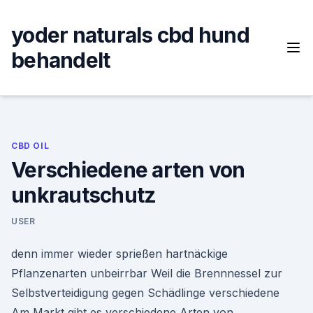
Skip
to
yoder naturals cbd hund
content
behandelt
CBD OIL
Verschiedene arten von
unkrautschutz
USER
denn immer wieder sprießen hartnäckige
Pflanzenarten unbeirrbar Weil die Brennnessel zur
Selbstverteidigung gegen Schädlinge verschiedene
Am Markt gibt es verschiedene Arten von