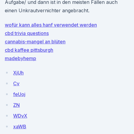
Aufgabe/ und dann ist in den meisten Fällen auch
einen Unkrautvernichter angebracht.
wofür kann alles hanf verwendet werden
cbd trivia questions
cannabis-mangel an blüten
cbd kaffee pittsburgh
madebyhemp
XjUh
Cv
feUoj
ZN
WDvX
xaWB