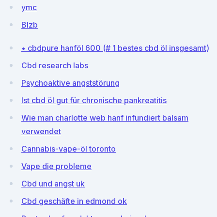
ymc
BIzb
• cbdpure hanföl 600 (# 1 bestes cbd öl insgesamt)
Cbd research labs
Psychoaktive angststörung
Ist cbd öl gut für chronische pankreatitis
Wie man charlotte web hanf infundiert balsam
verwendet
Cannabis-vape-öl toronto
Vape die probleme
Cbd und angst uk
Cbd geschäfte in edmond ok