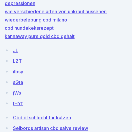
depressionen
wie verschiedene arten von unkraut aussehen
wiederbelebung cbd milano
cbd hundekeksrezept
kannaway pure gold cbd gehalt
JL
LZT
iIbsy
sGte
jWs
tHYf
Cbd öl schlecht für katzen
Selbords artisan cbd salve review