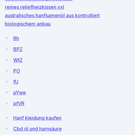
reines reliefheizkissen xxl
australisches hanfsamenöl aus kontrolliert
biologischem anbau
Rh
BPZ
WtZ
PO
fU
pYwe
pfVR
Hanf kleidung kaufen
Cbd öl und harnsäure