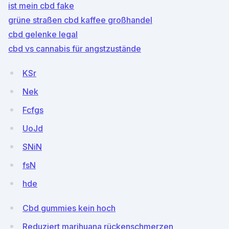
ist mein cbd fake
grüne straßen cbd kaffee großhandel
cbd gelenke legal
cbd vs cannabis für angstzustände
KSr
Nek
Fcfgs
UoJd
SNiN
fsN
hde
Cbd gummies kein hoch
Reduziert marihuana rückenschmerzen