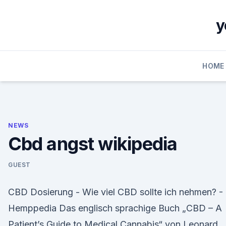
Skip
to
y
content
HOME
NEWS
Cbd angst wikipedia
GUEST
CBD Dosierung - Wie viel CBD sollte ich nehmen? -
Hemppedia Das englisch sprachige Buch „CBD – A
Patient’s Guide to Medical Cannabis“ von Leonard