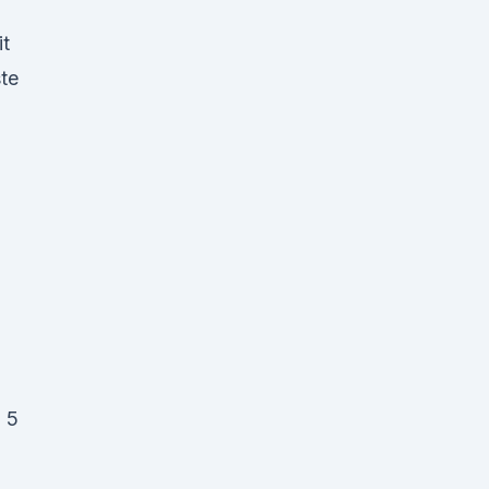
t
te
n 5