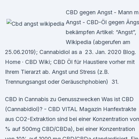
CBD gegen Angst - Mann mi
Angst - CBD-Öl gegen Ängs
bekämpfen Artikel: “Angst”,
Wikipedia (abgerufen am
25.06.2019); Cannabidiol as a 23. Jan. 2020 Blog.
Home · CBD Wiki; CBD Öl für Haustiere vorher mit
Ihrem Tierarzt ab. Angst und Stress (z.B.
Trennungsangst oder Geräuschphobien) 31.
CBD in Cannabis zu Genusszwecken Was ist CBD
(Cannabidiol)? - CBD VITAL Magazin Hanfextrakte
aus CO2-Extraktion sind bei einer Konzentration vo
% auf 500mg CBD/CBDa), bei einer Konzentration
von 10% auf 1000 mg CBD/CBDa standardisiert. Ein