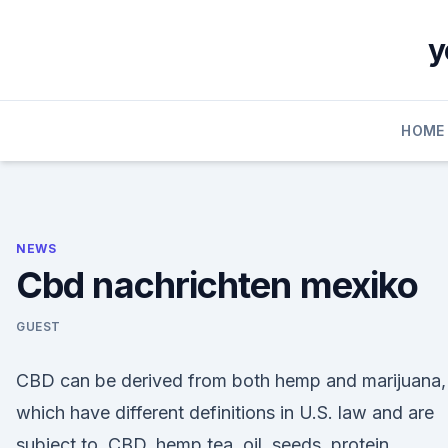
Skip
to
y
content
HOME
NEWS
Cbd nachrichten mexiko
GUEST
CBD can be derived from both hemp and marijuana,
which have different definitions in U.S. law and are
subject to CBD, hemp tea, oil, seeds, protein,