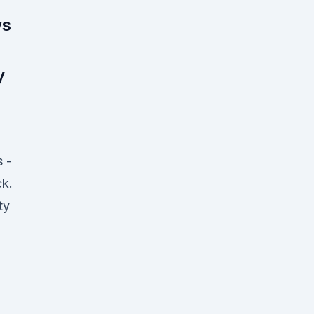
ws
y
 -
ck.
ty