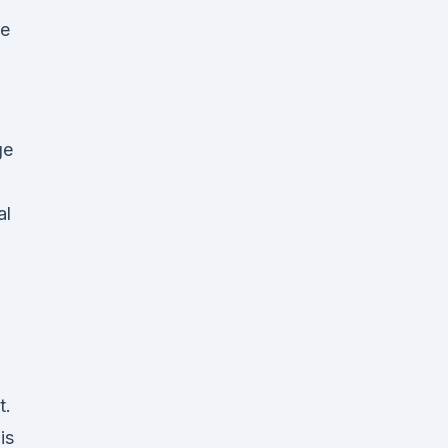
le
ge
al
t.
is