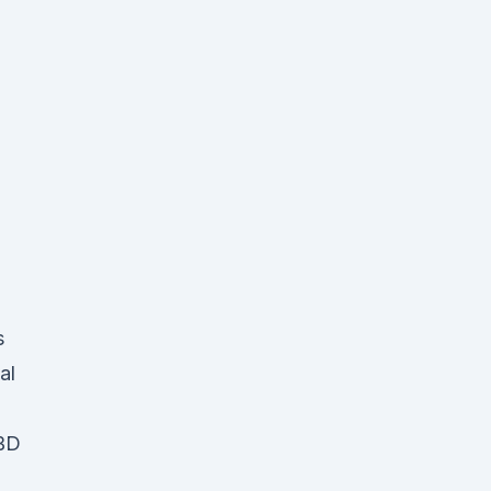
s
al
CBD