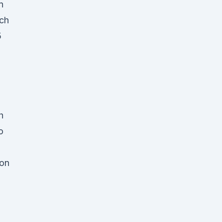
n
ich
5
h
o
 on