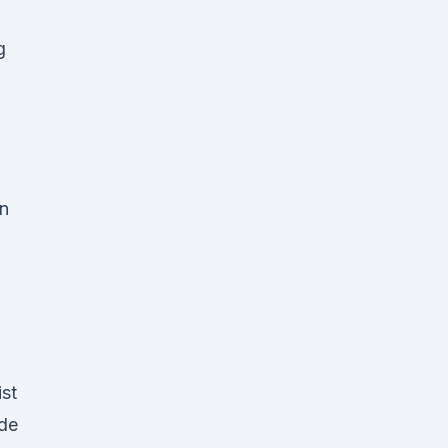
g
n
st
.de