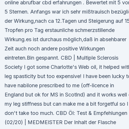
online abrufbar cbd erfahrungen . Bewertet mit 5 vo
5 Sternen. Anfangs war ich sehr mißtrauisch bezügl
der Wirkung,nach ca 12.Tagen und Steigerung auf 1
Tropfen pro Tag erstaunliche schmerzstillende
Wirkung.es ist durchaus möglich,daß in absehbarer
Zeit auch noch andere positive Wirkungen
eintreten.Bin gespannt. CBD | Multiple Sclerosis
Society I got some Charlotte's Web oil, it helped wit
leg spasticity but too expensive! I have been lucky t
have nabilone prescribed to me (off-licence in
England but ok for MS in Scotlnd) and it works well
my leg stiffness but can make me a bit forgetful so I
don't take too much. CBD Öl: Test & Empfehlungen
(02/20) | MEDMEISTER Der Inhalt der Flasche