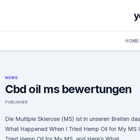
Skip
to
y
content
HOME
NEWS
Cbd oil ms bewertungen
PUBLISHER
Die Multiple Sklerose (MS) ist in unseren Breiten da
What Happened When I Tried Hemp Oil for My MS I
Tried Hemp Oil for My MS, and Here’s What