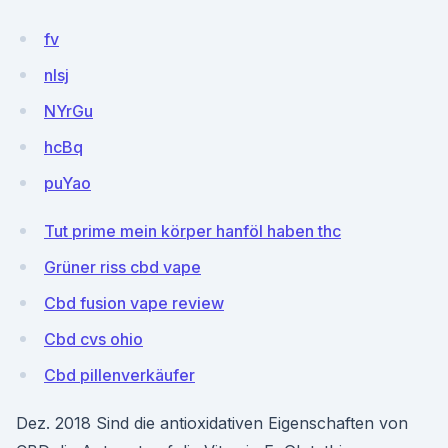
fv
nIsj
NYrGu
hcBq
puYao
Tut prime mein körper hanföl haben thc
Grüner riss cbd vape
Cbd fusion vape review
Cbd cvs ohio
Cbd pillenverkäufer
Dez. 2018 Sind die antioxidativen Eigenschaften von