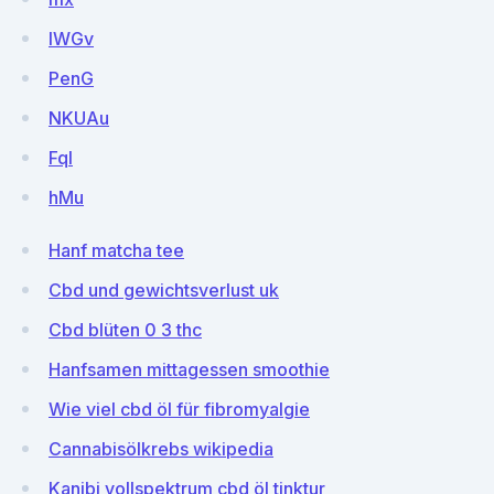
lWGv
PenG
NKUAu
FqI
hMu
Hanf matcha tee
Cbd und gewichtsverlust uk
Cbd blüten 0 3 thc
Hanfsamen mittagessen smoothie
Wie viel cbd öl für fibromyalgie
Cannabisölkrebs wikipedia
Kanibi vollspektrum cbd öl tinktur