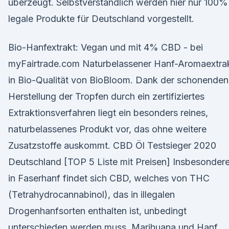
überzeugt. Selbstverständlich werden hier nur 100%
legale Produkte für Deutschland vorgestellt.
Bio-Hanfextrakt: Vegan und mit 4% CBD - bei
myFairtrade.com Naturbelassener Hanf-Aromaextra
in Bio-Qualität von BioBloom. Dank der schonenden
Herstellung der Tropfen durch ein zertifiziertes
Extraktionsverfahren liegt ein besonders reines,
naturbelassenes Produkt vor, das ohne weitere
Zusatzstoffe auskommt. CBD Öl Testsieger 2020
Deutschland [TOP 5 Liste mit Preisen] Insbesonder
in Faserhanf findet sich CBD, welches von THC
(Tetrahydrocannabinol), das in illegalen
Drogenhanfsorten enthalten ist, unbedingt
unterschieden werden muss. Marihuana und Hanf