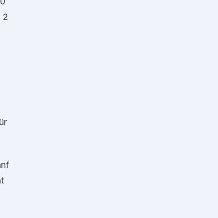
 0
 2
ür
anf
t