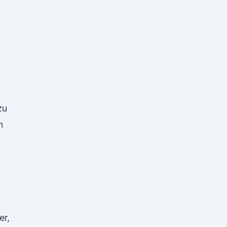
zu
h
er,