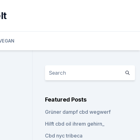
lt
VEGAN
Featured Posts
Grüner dampf cbd wegwerf
Hilft cbd oil ihrem gehirn_
Cbd nyc tribeca