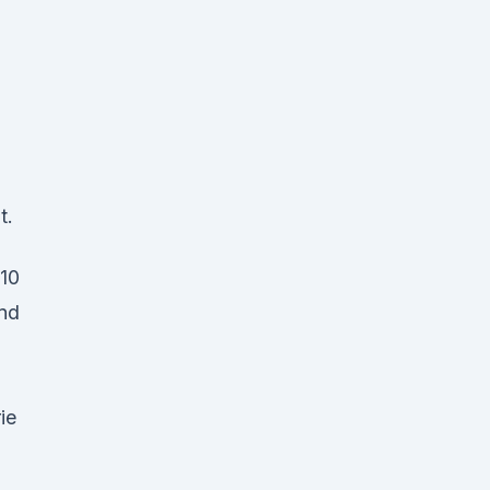
t.
 10
und
ie