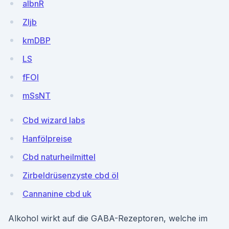
albnR
ZIjb
kmDBP
LS
fFOI
mSsNT
Cbd wizard labs
Hanfölpreise
Cbd naturheilmittel
Zirbeldrüsenzyste cbd öl
Cannanine cbd uk
Alkohol wirkt auf die GABA-Rezeptoren, welche im