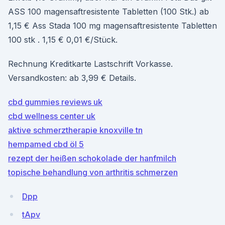
ASS 100 magensaftresistente Tabletten (100 Stk.) ab
1,15 € Ass Stada 100 mg ma­gen­saft­re­sis­ten­te Tabletten
100 stk . 1,15 € 0,01 €/Stück.
Rechnung Kreditkarte Lastschrift Vorkasse.
Versandkosten: ab 3,99 € Details.
cbd gummies reviews uk
cbd wellness center uk
aktive schmerztherapie knoxville tn
hempamed cbd öl 5
rezept der heißen schokolade der hanfmilch
topische behandlung von arthritis schmerzen
Dpp
tApv