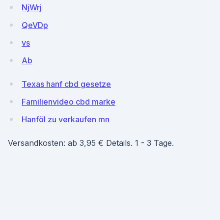
NjWrj
QeVDp
vs
Ab
Texas hanf cbd gesetze
Familienvideo cbd marke
Hanföl zu verkaufen mn
Versandkosten: ab 3,95 € Details. 1 - 3 Tage.