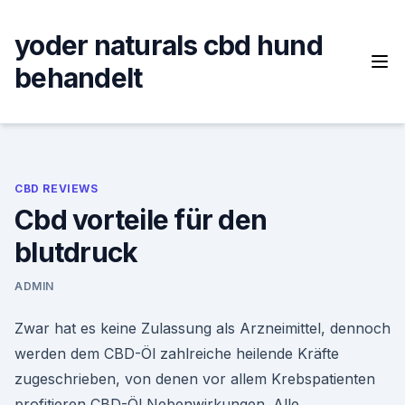
Skip
to
yoder naturals cbd hund
content
behandelt
CBD REVIEWS
Cbd vorteile für den
blutdruck
ADMIN
Zwar hat es keine Zulassung als Arzneimittel, dennoch
werden dem CBD-Öl zahlreiche heilende Kräfte
zugeschrieben, von denen vor allem Krebspatienten
profitieren CBD-Öl Nebenwirkungen. Alle