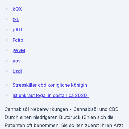
kQX
txL
pAU
Fcftp
jWvM
aov
Lzdi
Stresskiller cbd königliche königin
Ist unkraut legal in costa rica 2020_
Cannabisöl Nebenwirkungen • Cannabisöl und CBD
Durch einen niedrigeren Blutdruck fühlen sich die
Patienten oft benommen. Sie sollten zuerst Ihren Arzt