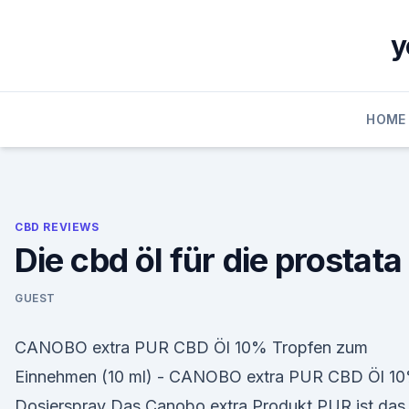
Skip
to
y
content
HOME
CBD REVIEWS
Die cbd öl für die prostata
GUEST
CANOBO extra PUR CBD Öl 10% Tropfen zum
Einnehmen (10 ml) - CANOBO extra PUR CBD Öl 1
Dosierspray Das Canobo extra Produkt PUR ist das