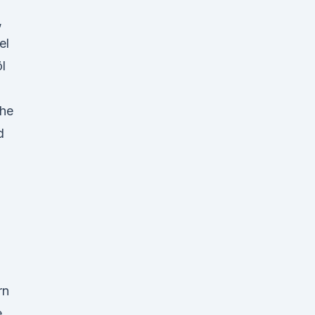
,
el
l
che
d
rn
e