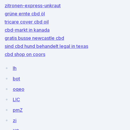
zitronen-express-unkraut
grüne ernte cbd öl
tricare cover cbd oil
cbd-markt in kanada
gratis busse newcastle cbd
sind cbd hund behandelt legal in texas
cbd shop on coors
lh
bot
oqeo
LlC
pmZ
zi